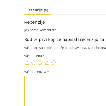
Recenzije (0)
Recenzije
Još nema komentara.
Budite prvi koji će napisati recenziju z
Vaša adresa e-pošte neće biti objavljena.
Neophodna 
Vaša ocena
*
Vaša recenzija
*