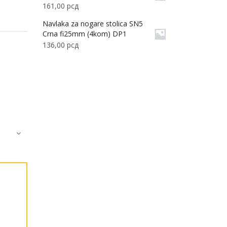
161,00
рсд
Navlaka za nogare stolica SN5
Crna fi25mm (4kom) DP1
136,00
рсд