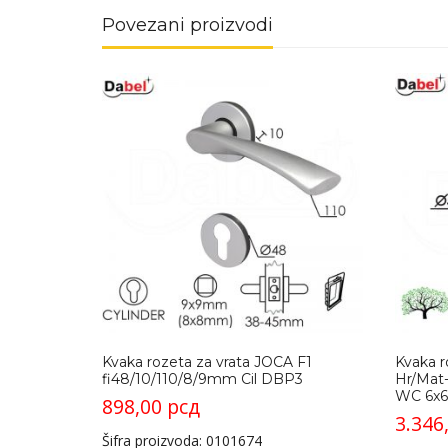
Povezani proizvodi
Kvaka rozeta za vrata JOCA F1
Kvaka 
fi48/10/110/8/9mm Cil DBP3
Hr/Mat-
WC 6x
898,00
рсд
3.346
Šifra proizvoda: 0101674