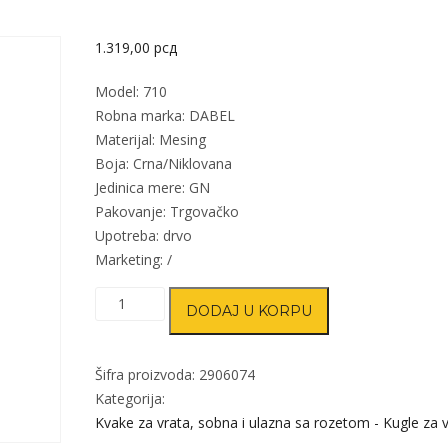
1.319,00
рсд
Model: 710
Robna marka: DABEL
Materijal: Mesing
Boja: Crna/Niklovana
Jedinica mere: GN
Pakovanje: Trgovačko
Upotreba: drvo
Marketing: /
Kvaka
DODAJ U KORPU
šild
za
vrata
Šifra proizvoda:
2906074
710
Kategorija:
Cr/Ni
Kvake za vrata, sobna i ulazna sa rozetom - Kugle za 
8x8/90mm