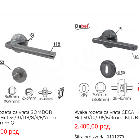
rozeta za vrata SOMBOR
Kvaka rozeta za vrata CECA H
Hr fi54/10/118/8/9/6/7mm
Hr fi50/10/105/8/9mm .Klj D
6mm Q
2.400,00
рсд
,00
рсд
Šifra proizvoda: 0101279