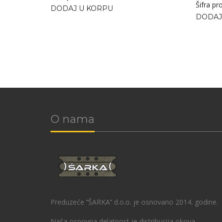
Šifra p
DODAJ U KORPU
DODAJ
O nama
Preduzeće ‘’ŠARKA’’ d.o.o. je osnovano 2014. godine.
Naša osnovna delatnost je distribucija okova