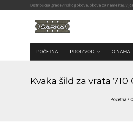
Distribucija građevinskog okova, okova za nameštaj, vijča
POČETNA
PROIZVODI
O NAMA
Kvaka šild za vrata 7
Početna
/
O