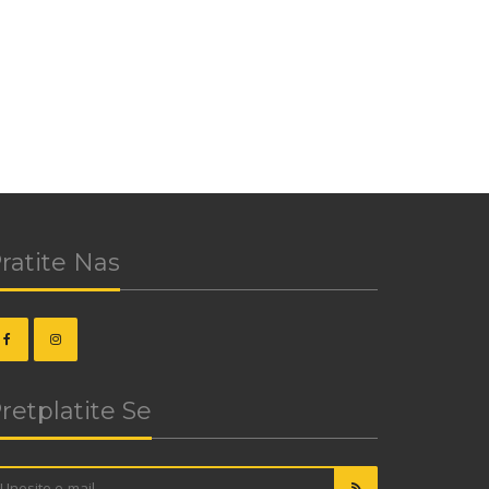
ratite Nas
retplatite Se