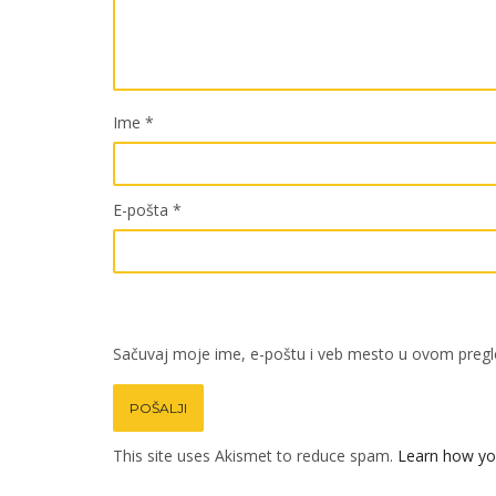
Ime
*
E-pošta
*
Sačuvaj moje ime, e-poštu i veb mesto u ovom pregl
This site uses Akismet to reduce spam.
Learn how yo