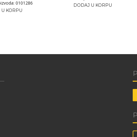
roizvoda: 0101286
DODAJ U KORPU
 U KORPU
P
P