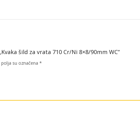
WC
količina
a „Kvaka šild za vrata 710 Cr/Ni 8×8/90mm WC“
polja su označena
*