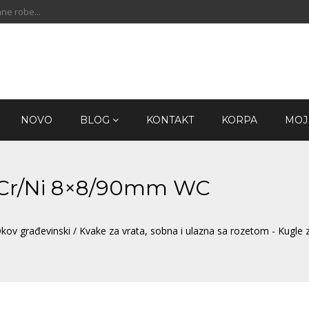
ne robe...
NOVO
BLOG
KONTAKT
KORPA
MOJ
10 Cr/Ni 8×8/90mm WC
kov građevinski
/
Kvake za vrata, sobna i ulazna sa rozetom - Kugle 