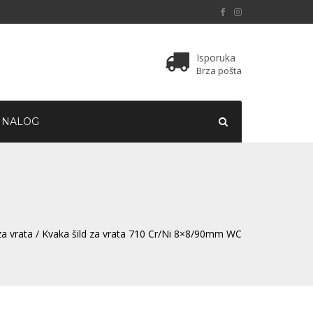
Isporuka
Brza pošta
 NALOG
za vrata
/ Kvaka šild za vrata 710 Cr/Ni 8×8/90mm WC