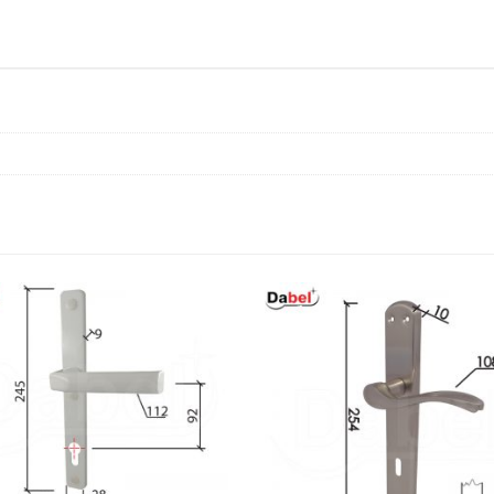
fi54/10/118/8/9mm
.Klj
DBP3
količina