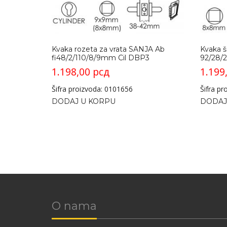
Kvaka rozeta za vrata SANJA Ab
Kvaka š
fi48/2/110/8/9mm Cil DBP3
92/28/2
1.198,00
рсд
1.199
Šifra proizvoda: 0101656
Šifra p
DODAJ U KORPU
DODAJ
O nama