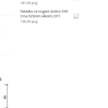
161,00
рсд
Navlaka za nogare stolica SN5
Crna fi25mm (4kom) DP1
136,00
рсд