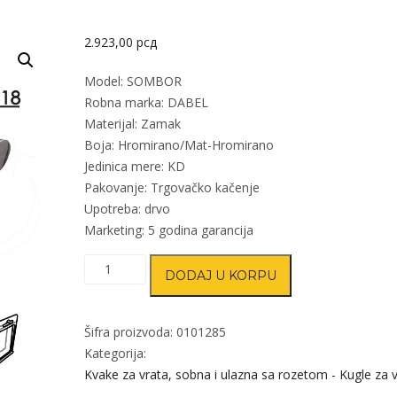
2.923,00
рсд
Model: SOMBOR
Robna marka: DABEL
Materijal: Zamak
Boja: Hromirano/Mat-Hromirano
Jedinica mere: KD
Pakovanje: Trgovačko kačenje
Upotreba: drvo
Marketing: 5 godina garancija
Kvaka
DODAJ U KORPU
rozeta
za
vrata
Šifra proizvoda:
0101285
SOMBOR
Kategorija:
Hr/Mat-
Kvake za vrata, sobna i ulazna sa rozetom - Kugle za 
Hr