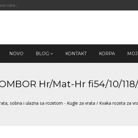
ne robe...
NOVO
BLOG
KONTAKT
KORPA
MOJ
 SOMBOR Hr/Mat-Hr fi54/10/11
rata, sobna i ulazna sa rozetom - Kugle za vrata
/ Kvaka rozeta za v