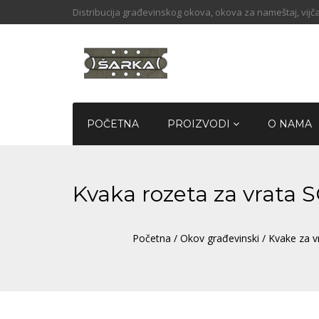
Distribucija građevinskog okova, okova za nameštaj, vijča
POČETNA
PROIZVODI
O NAMA
Kvaka rozeta za vrata
Početna
/
Okov građevinski
/
Kvake za v