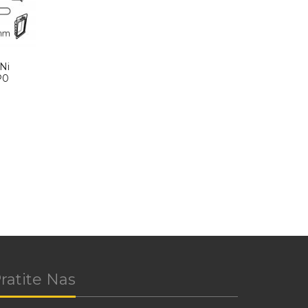
Ni
P0
ratite Nas