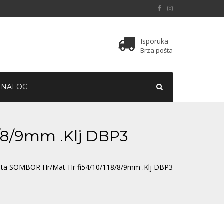
Isporuka
Brza pošta
 NALOG
8/8/9mm .Klj DBP3
rata SOMBOR Hr/Mat-Hr fi54/10/118/8/9mm .Klj DBP3