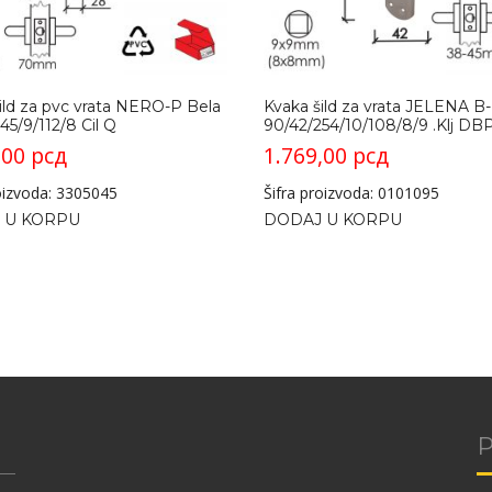
ild za pvc vrata NERO-P Bela
Kvaka šild za vrata JELENA B-
45/9/112/8 Cil Q
90/42/254/10/108/8/9 .Klj DB
,00
рсд
1.769,00
рсд
roizvoda: 3305045
Šifra proizvoda: 0101095
 U KORPU
DODAJ U KORPU
P