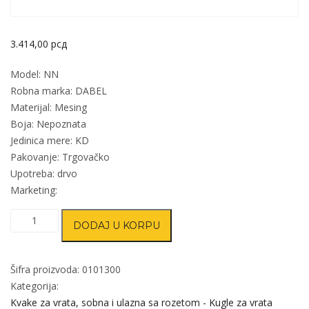
3.414,00
рсд
Model: NN
Robna marka: DABEL
Materijal: Mesing
Boja: Nepoznata
Jedinica mere: KD
Pakovanje: Trgovačko
Upotreba: drvo
Marketing:
Kvaka
DODAJ U KORPU
rozeta
za
vrata
Šifra proizvoda:
0101300
NN
Kategorija:
NN
Kvake za vrata, sobna i ulazna sa rozetom - Kugle za vrata