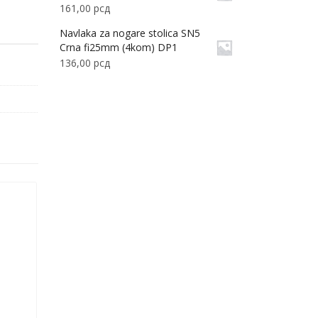
161,00
рсд
Navlaka za nogare stolica SN5
Crna fi25mm (4kom) DP1
136,00
рсд