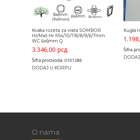
Kvaka rozeta za vrata SOMBOR
Kugla r
Hr/Mat-Hr fi54/10/118/8/9/6/7mm
1.198
WC 6x6mm Q
3.346,00
рсд
Šifra p
DODAJ
Šifra proizvoda: 0101286
DODAJ U KORPU
O nama