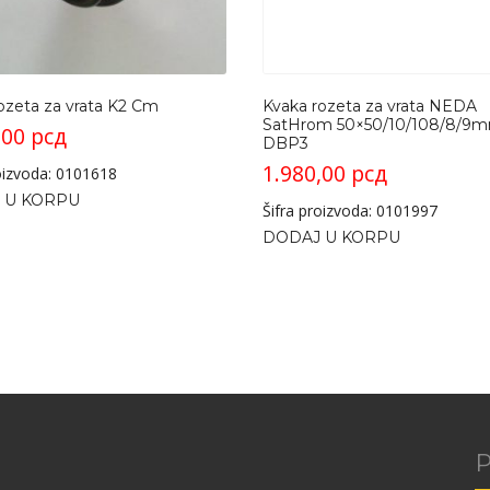
ozeta za vrata K2 Cm
Kvaka rozeta za vrata NEDA
SatHrom 50×50/10/108/8/9m
,00
рсд
DBP3
1.980,00
рсд
roizvoda: 0101618
 U KORPU
Šifra proizvoda: 0101997
DODAJ U KORPU
P