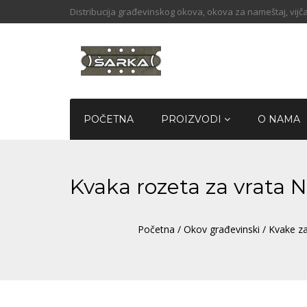
Distribucija građevinskog okova, okova za nameštaj, vijča
POČETNA
PROIZVODI
O NAMA
Kvaka rozeta za vrata
Početna
/
Okov građevinski
/
Kvake za