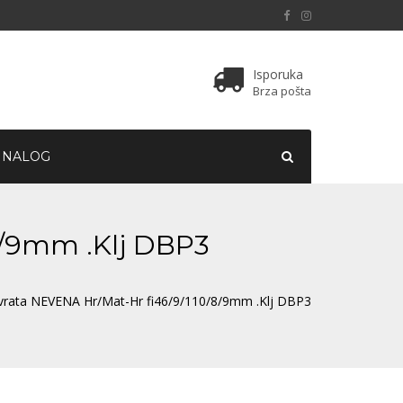
Isporuka
Brza pošta
 NALOG
8/9mm .Klj DBP3
 vrata NEVENA Hr/Mat-Hr fi46/9/110/8/9mm .Klj DBP3