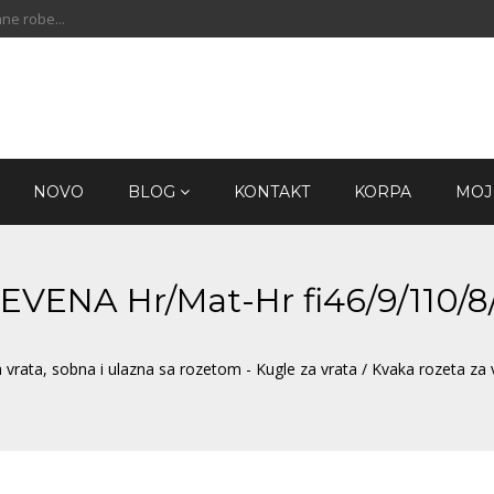
ne robe...
NOVO
BLOG
KONTAKT
KORPA
MOJ
 NEVENA Hr/Mat-Hr fi46/9/110/
 vrata, sobna i ulazna sa rozetom - Kugle za vrata
/ Kvaka rozeta za