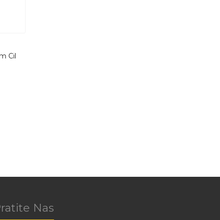
m Cil
ratite Nas