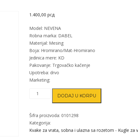
1.400,00
рсд
Model: NEVENA
Robna marka: DABEL
Materijal: Mesing
Boja: Hromirano/Mat-Hromirano
Jedinica mere: KD
Pakovanje: Trgovačko kačenje
Upotreba: drvo
Marketing:
Kvaka
DODAJ U KORPU
rozeta
za
vrata
Šifra proizvoda:
0101298
NEVENA
Kategorija:
Hr/Mat-
Kvake za vrata, sobna i ulazna sa rozetom - Kugle za 
Hr