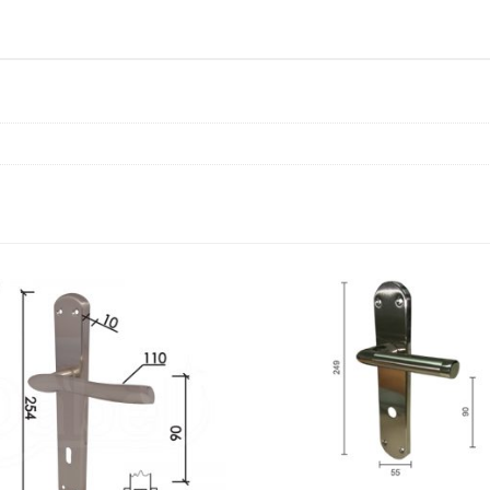
32x62/9/110/8/9mm
Cil
DBP3
količina