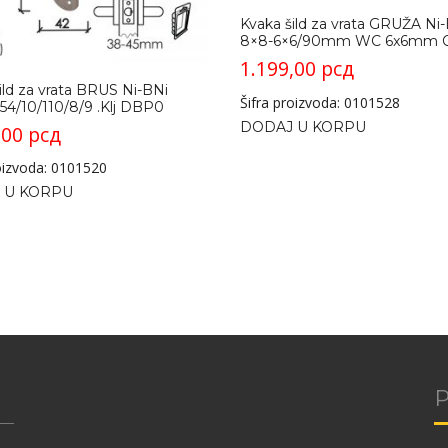
Kvaka šild za vrata GRUŽA Ni
8×8-6×6/90mm WC 6x6mm 
1.199,00
рсд
ild za vrata BRUS Ni-BNi
Šifra proizvoda: 0101528
54/10/110/8/9 .Klj DBP0
DODAJ U KORPU
,00
рсд
roizvoda: 0101520
 U KORPU
P