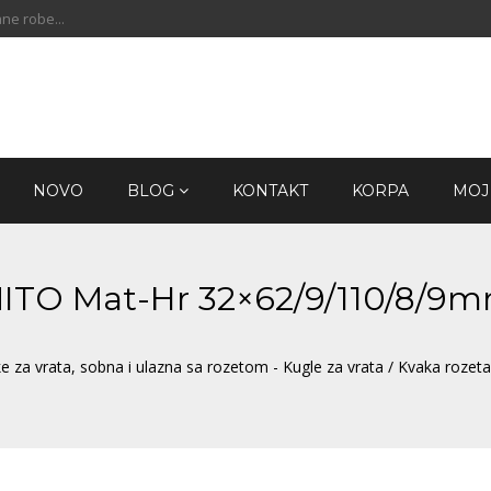
ne robe...
NOVO
BLOG
KONTAKT
KORPA
MOJ
 MITO Mat-Hr 32×62/9/110/8/9
e za vrata, sobna i ulazna sa rozetom - Kugle za vrata
/ Kvaka rozet