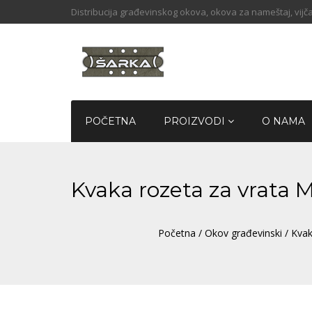
Distribucija građevinskog okova, okova za nameštaj, vijča
POČETNA
PROIZVODI
O NAMA
Kvaka rozeta za vrata
Početna
/
Okov građevinski
/
Kvak