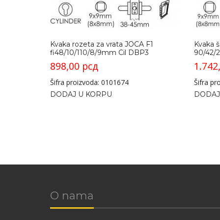
Kvaka rozeta za vrata JOCA F1
Kvaka š
fi48/10/110/8/9mm Cil DBP3
90/42/2
898,00
рсд
1.742
Šifra proizvoda: 0101674
Šifra p
DODAJ U KORPU
DODAJ
O nama