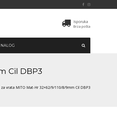
Isporuka
Brza pošta
 NALOG
mm Cil DBP3
a za vrata MITO Mat-Hr 32×62/9/110/8/9mm Cil DBP3