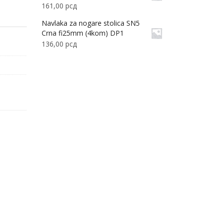
161,00
рсд
Navlaka za nogare stolica SN5
Crna fi25mm (4kom) DP1
136,00
рсд