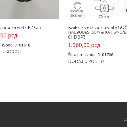
ozeta za vrata K2 Cm
Kvaka rozeta za alu vrata GO
RAL9006Si 30/76/10/115/70
,00
рсд
Cil DBP3
1.960,00
рсд
roizvoda: 0101618
 U KORPU
Šifra proizvoda: 0101706
DODAJ U KORPU
P