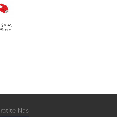
Č ŠAPA
/8/9mm
ratite Nas