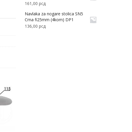
161,00
рсд
Navlaka za nogare stolica SN5
Crna fi25mm (4kom) DP1
136,00
рсд