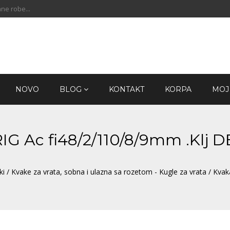
ne robe...
NOVO
BLOG
KONTAKT
KORPA
MOJ
IRIG Ac fi48/2/110/8/9mm .Klj 
ki
/
Kvake za vrata, sobna i ulazna sa rozetom - Kugle za vrata
/ Kvak