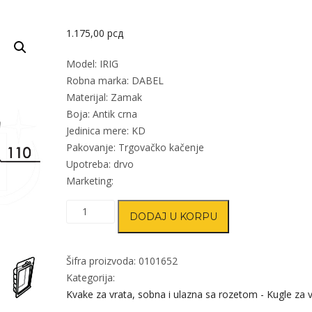
1.175,00
рсд
Model: IRIG
Robna marka: DABEL
Materijal: Zamak
Boja: Antik crna
Jedinica mere: KD
Pakovanje: Trgovačko kačenje
Upotreba: drvo
Marketing:
Kvaka
DODAJ U KORPU
rozeta
za
vrata
Šifra proizvoda:
0101652
IRIG
Kategorija:
Ac
Kvake za vrata, sobna i ulazna sa rozetom - Kugle za 
fi48/2/110/8/9mm