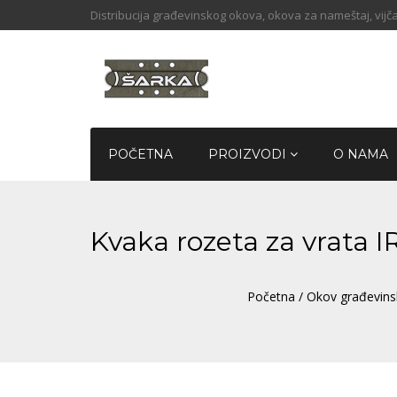
Distribucija građevinskog okova, okova za nameštaj, vijča
POČETNA
PROIZVODI
O NAMA
Kvaka rozeta za vrata 
Početna
/
Okov građevins