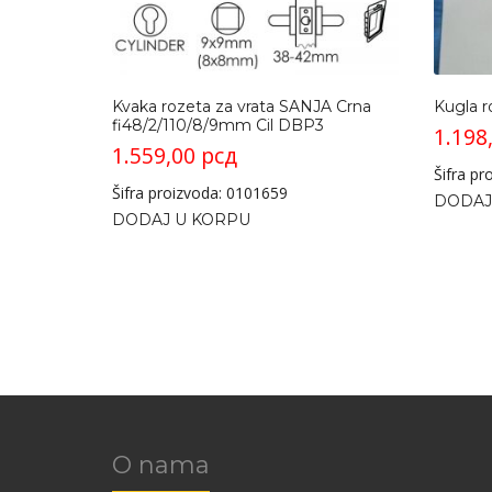
Kvaka rozeta za vrata SANJA Crna
Kugla r
fi48/2/110/8/9mm Cil DBP3
1.198
1.559,00
рсд
Šifra p
Šifra proizvoda: 0101659
DODAJ
DODAJ U KORPU
O nama