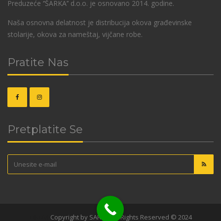
Preduzeće ‘’ŠARKA’’ d.o.o. je osnovano 2014. godine.
Naša osnovna delatnost je distribucija okova građevinske
stolarije, okova za nameštaj, vijčane robe.
Pratite Nas
Pretplatite Se
OKOVI
Copyright by SARKA. All Rights Reserved © 2024