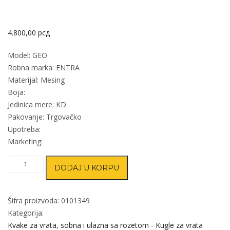
4.800,00
рсд
Model: GEO
Robna marka: ENTRA
Materijal: Mesing
Boja:
Jedinica mere: KD
Pakovanje: Trgovačko
Upotreba:
Marketing:
Kvaka
DODAJ U KORPU
rozeta
za
vrata
Šifra proizvoda:
0101349
GEO
Kategorija:
8x8/fi
Kvake za vrata, sobna i ulazna sa rozetom - Kugle za vrata