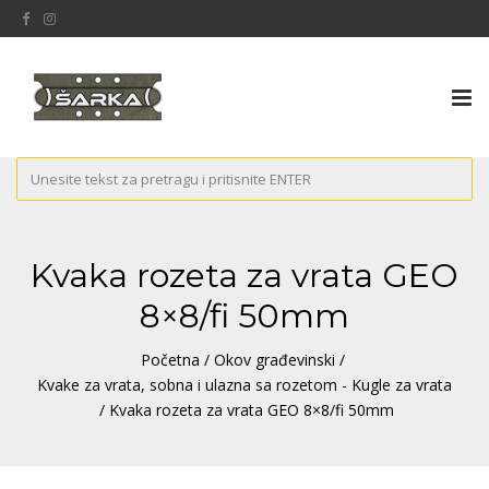
Tog
nav
Kvaka rozeta za vrata GEO
8×8/fi 50mm
Početna
/
Okov građevinski
/
Kvake za vrata, sobna i ulazna sa rozetom - Kugle za vrata
/ Kvaka rozeta za vrata GEO 8×8/fi 50mm