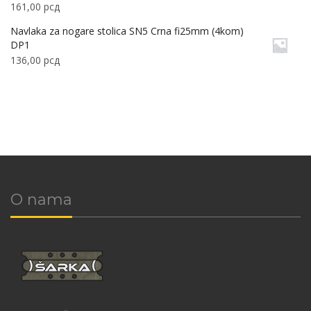
161,00
рсд
Navlaka za nogare stolica SN5 Crna fi25mm (4kom)
DP1
136,00
рсд
O nama