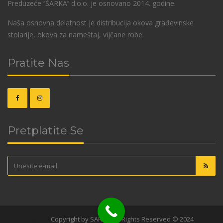
Preduzeće ‘’ŠARKA’’ d.o.o. je osnovano 2014. godine.
Naša osnovna delatnost je distribucija okova građevinske
stolarije, okova za nameštaj, vijčane robe.
Pratite Nas
Pretplatite Se
OKOVI
Copyright by SARKA. All Rights Reserved © 2024