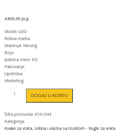
4.800,00
рсд
Model: GEO
Robna marka:
Materijal: Mesing
Boja:
Jedinica mere: KD
Pakovanje:
Upotreba:
Marketing:
Kvaka
DODAJ U KORPU
rozeta
za
vrata
Šifra proizvoda:
0101344
GEO
Kategorija:
8x8/fi
Kvake za vrata, sobna i ulazna sa rozetom - Kugle za vrata