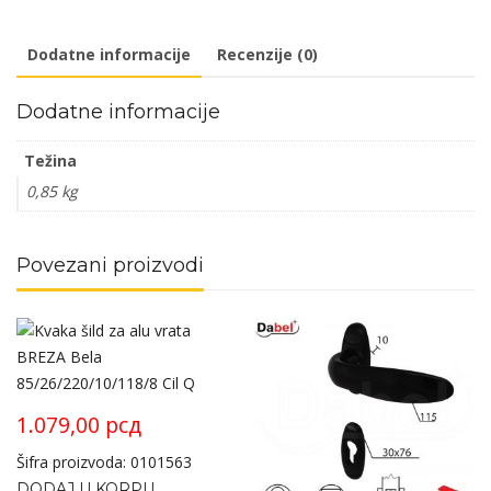
50mm
količina
Dodatne informacije
Recenzije (0)
Dodatne informacije
Težina
0,85 kg
Povezani proizvodi
1.079,00
рсд
Šifra proizvoda: 0101563
DODAJ U KORPU