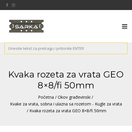
Tog
nav
Kvaka rozeta za vrata GEO
8×8/fi 50mm
Početna
/
Okov građevinski
/
Kvake za vrata, sobna i ulazna sa rozetom - Kugle za vrata
/ Kvaka rozeta za vrata GEO 8×8/fi 50mm