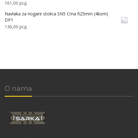
161,00
рсд
Navlaka za nogare stolica SN5 Crna fi25mm (4kom)
DP1
136,00
рсд
O nama