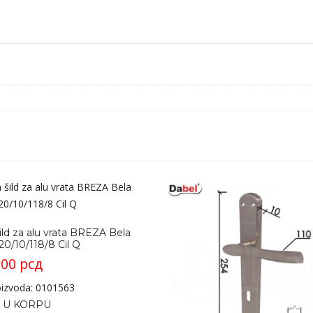
Cil
OPD
količina
ild za alu vrata BREZA Bela
20/10/118/8 Cil Q
,00
рсд
roizvoda: 0101563
 U KORPU