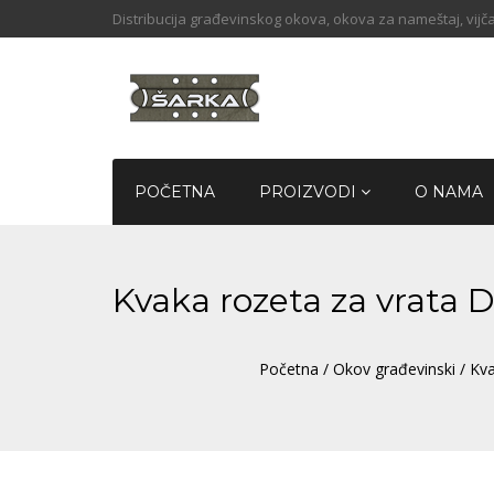
Distribucija građevinskog okova, okova za nameštaj, vijča
POČETNA
PROIZVODI
O NAMA
Kvaka rozeta za vrata
Početna
/
Okov građevinski
/
Kva