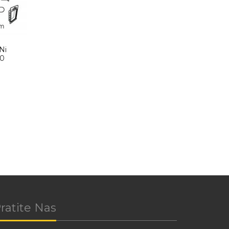
Ni
P0
ratite Nas