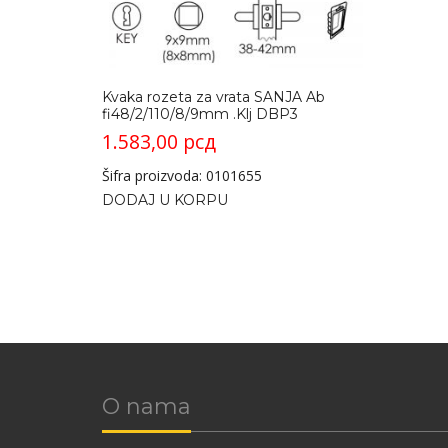
Kvaka rozeta za vrata SANJA Ab
fi48/2/110/8/9mm .Klj DBP3
1.583,00
рсд
Šifra proizvoda: 0101655
DODAJ U KORPU
O nama