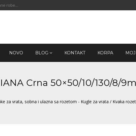
ne robe...
NOVO
BLOG
KONTAKT
KORPA
MOJ
 DIANA Crna 50×50/10/130/8/9
ke za vrata, sobna i ulazna sa rozetom - Kugle za vrata
/ Kvaka roze