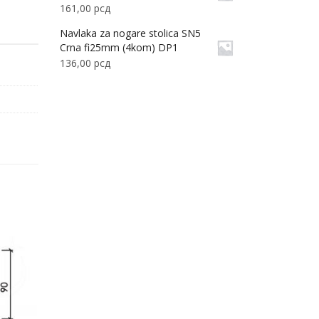
161,00
рсд
Navlaka za nogare stolica SN5
Crna fi25mm (4kom) DP1
136,00
рсд