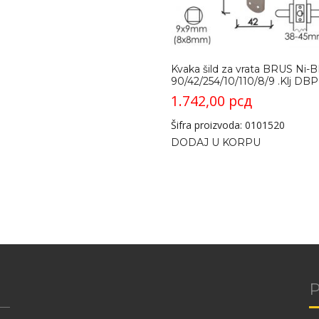
Kvaka šild za vrata BRUS Ni-B
90/42/254/10/110/8/9 .Klj DB
1.742,00
рсд
Šifra proizvoda: 0101520
DODAJ U KORPU
P