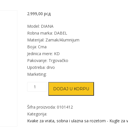
2.999,00
рсд
Model: DIANA
Robna marka: DABEL
Materijal: Zamak/Alumnijum
Boja: Crna
Jedinica mere: KD
Pakovanje: Trgovačko
Upotreba: drvo
Marketing:
Kvaka
DODAJ U KORPU
rozeta
za
vrata
Šifra proizvoda:
0101412
DIANA
Kategorija:
Crna
Kvake za vrata, sobna i ulazna sa rozetom - Kugle za 
50x50/10/130/8/9mm