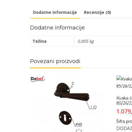
Dodatne informacije
Recenzije (0)
Dodatne informacije
Težina
0,805 kg
Povezani proizvodi
Kvaka š
85/26/2
1.079
Šifra p
DODAJ