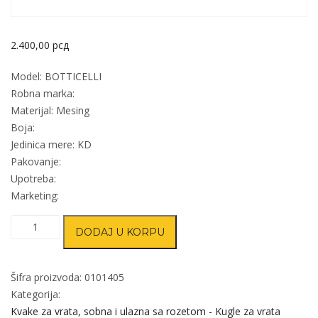
2.400,00
рсд
Model: BOTTICELLI
Robna marka:
Materijal: Mesing
Boja:
Jedinica mere: KD
Pakovanje:
Upotreba:
Marketing:
Kvaka
DODAJ U KORPU
rozeta
za
vrata
Šifra proizvoda:
0101405
BOTTICELLI
Kategorija:
8x8/fi
Kvake za vrata, sobna i ulazna sa rozetom - Kugle za vrata