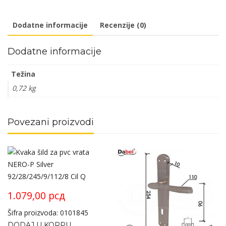
50mm
količina
Dodatne informacije
Recenzije (0)
Dodatne informacije
Težina
0,72 kg
Povezani proizvodi
1.079,00
рсд
Šifra proizvoda: 0101845
DODAJ U KORPU