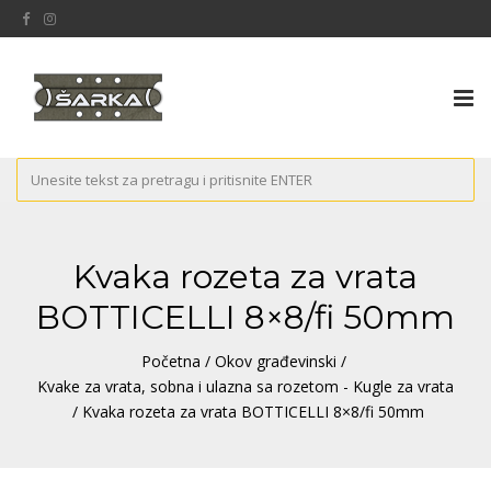
Tog
nav
Kvaka rozeta za vrata
BOTTICELLI 8×8/fi 50mm
Početna
/
Okov građevinski
/
Kvake za vrata, sobna i ulazna sa rozetom - Kugle za vrata
/ Kvaka rozeta za vrata BOTTICELLI 8×8/fi 50mm