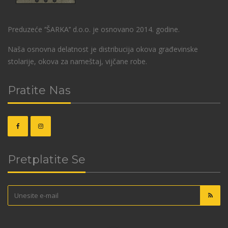
Preduzeće ‘’ŠARKA’’ d.o.o. je osnovano 2014. godine.
Naša osnovna delatnost je distribucija okova građevinske
stolarije, okova za nameštaj, vijčane robe.
Pratite Nas
Pretplatite Se