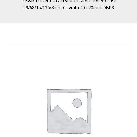
/ Kvaka rozeta za alu vrata TARA-R RAL9016Be
29/68/15/136/8mm Cil vrata 40 i 70mm DBP3