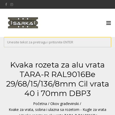
Tog
nav
Kvaka rozeta za alu vrata
TARA-R RAL9016Be
29/68/15/136/8mm Cil vrata
40 i 70mm DBP3
Početna
/
Okov građevinski
/
Kvake za vrata, sobna i ulazna sa rozetom - Kugle za vrata