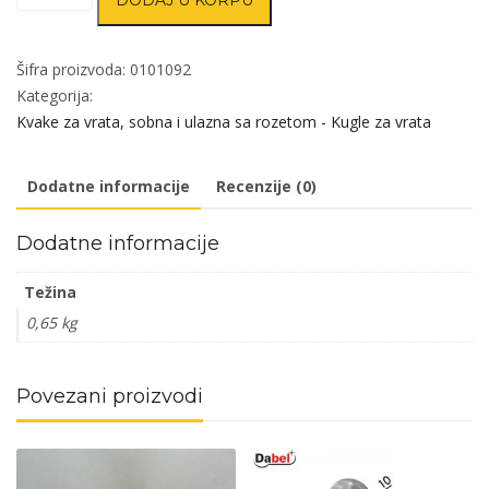
DODAJ U KORPU
rozeta
za
alu
Šifra proizvoda:
0101092
vrata
Kategorija:
TARA-
Kvake za vrata, sobna i ulazna sa rozetom - Kugle za vrata
R
RAL9016Be
Dodatne informacije
Recenzije (0)
29/68/15/136/8mm
Cil
Dodatne informacije
vrata
40
Težina
i
0,65 kg
70mm
DBP3
količina
Povezani proizvodi