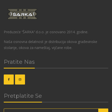
Preduzeće ‘’ŠARKA’’ d.o.o. je osnovano 2014. godine.
Naša osnovna delatnost je distribucija okova građevinske
stolarije, okova za nameštaj, vijčane robe.
Pratite Nas
Pretplatite Se