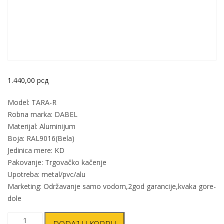
1.440,00
рсд
Model: TARA-R
Robna marka: DABEL
Materijal: Aluminijum
Boja: RAL9016(Bela)
Jedinica mere: KD
Pakovanje: Trgovačko kačenje
Upotreba: metal/pvc/alu
Marketing: Održavanje samo vodom,2god garancije,kvaka gore-
dole
Kvaka