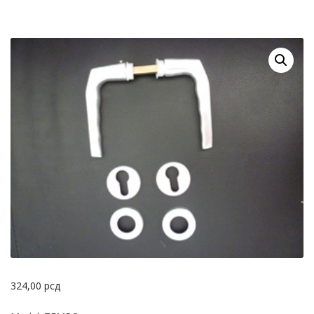
324,00
рсд