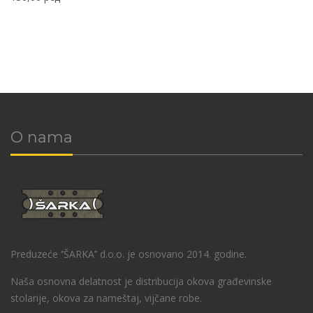
O nama
Preduzeće ‘’ŠARKA’’ d.o.o. je osnovano 2014. godine.
Naša osnovna delatnost je distribucija okova građevinske
stolarije, okova za nameštaj, vijčane robe.