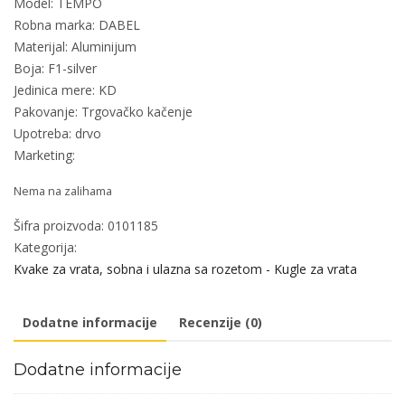
Model: TEMPO
Robna marka: DABEL
Materijal: Aluminijum
Boja: F1-silver
Jedinica mere: KD
Pakovanje: Trgovačko kačenje
Upotreba: drvo
Marketing:
Nema na zalihama
Šifra proizvoda:
0101185
Kategorija:
Kvake za vrata, sobna i ulazna sa rozetom - Kugle za vrata
Dodatne informacije
Recenzije (0)
Dodatne informacije