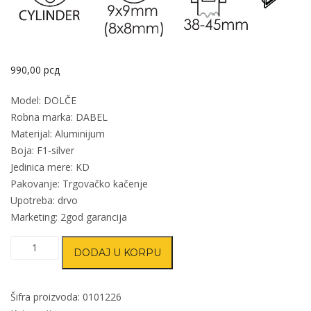
990,00
рсд
Model: DOLČE
Robna marka: DABEL
Materijal: Aluminijum
Boja: F1-silver
Jedinica mere: KD
Pakovanje: Trgovačko kačenje
Upotreba: drvo
Marketing: 2god garancija
Kvaka
DODAJ U KORPU
rozeta
za
vrata
Šifra proizvoda:
0101226
DOLČE