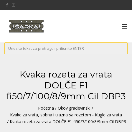
Tog
nav
Kvaka rozeta za vrata
DOLČE F1
fi50/7/100/8/9mm Cil DBP3
Početna
/
Okov građevinski
/
Kvake za vrata, sobna i ulazna sa rozetom - Kugle za vrata
/ Kvaka rozeta za vrata DOLČE F1 fi50/7/100/8/9mm Cil DBP3