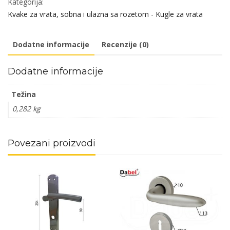
Kategorija:
F1
Kvake za vrata, sobna i ulazna sa rozetom - Kugle za vrata
fi50/7/100/8/9mm
Cil
Dodatne informacije
Recenzije (0)
DBP3
količina
Dodatne informacije
Težina
0,282 kg
Povezani proizvodi