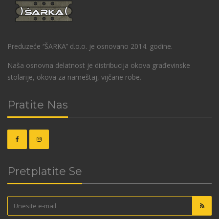
Preduzeće ‘’ŠARKA’’ d.o.o. je osnovano 2014. godine.
Naša osnovna delatnost je distribucija okova građevinske
stolarije, okova za nameštaj, vijčane robe.
Pratite Nas
Pretplatite Se