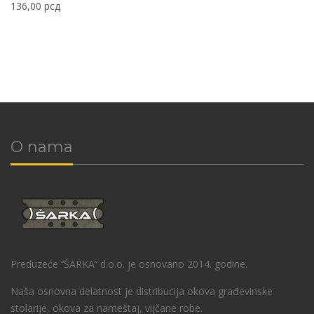
136,00
рсд
O nama
Preduzeće ‘’ŠARKA’’ d.o.o. je osnovano 2014. godine.
Naša osnovna delatnost je distribucija okova građevinske
stolarije, okova za nameštaj, vijčane robe.