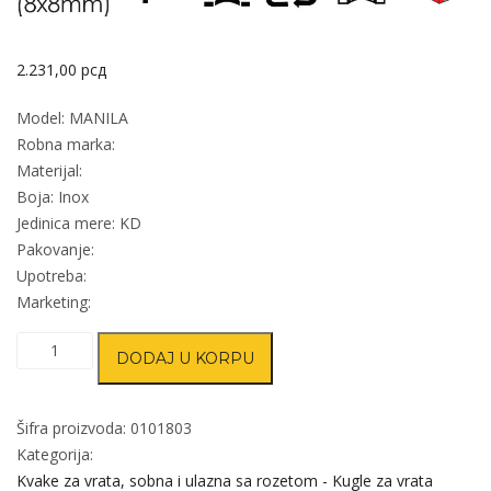
2.231,00
рсд
Model: MANILA
Robna marka:
Materijal:
Boja: Inox
Jedinica mere: KD
Pakovanje:
Upotreba:
Marketing:
Kvaka
DODAJ U KORPU
kugla
za
vrata
Šifra proizvoda:
0101803
MANILA
Kategorija:
Inox
Kvake za vrata, sobna i ulazna sa rozetom - Kugle za vrata