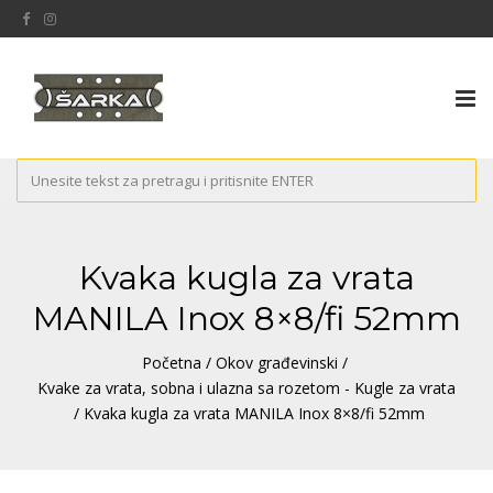
Tog
nav
Kvaka kugla za vrata
MANILA Inox 8×8/fi 52mm
Početna
/
Okov građevinski
/
Kvake za vrata, sobna i ulazna sa rozetom - Kugle za vrata
/ Kvaka kugla za vrata MANILA Inox 8×8/fi 52mm