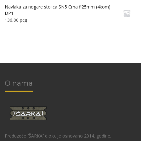
Navlaka za nogare stolica SN5 Crna fi25mm (4kom)
DP1
136,00
рсд
O nama
Preduzeće ‘’ŠARKA’’ d.o.o. je osnovano 2014. godine.