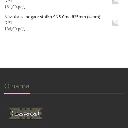
DP1
161,00
рсд
Navlaka za nogare stolica SN5 Crna fi25mm (4kom)
DP1
136,00
рсд
O nama