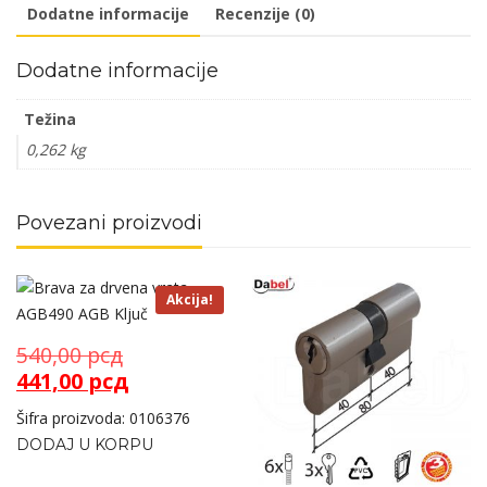
Dodatne informacije
Recenzije (0)
Dodatne informacije
Težina
0,262 kg
Povezani proizvodi
Akcija!
Originalna
540,00
рсд
cena
Trenutna
441,00
рсд
je
cena
Šifra proizvoda: 0106376
bila:
je:
DODAJ U KORPU
540,00 рсд.
441,00 рсд.