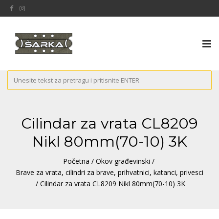
Tog
nav
Cilindar za vrata CL8209
Nikl 80mm(70-10) 3K
Početna
/
Okov građevinski
/
Brave za vrata, cilindri za brave, prihvatnici, katanci, privesci
/ Cilindar za vrata CL8209 Nikl 80mm(70-10) 3K