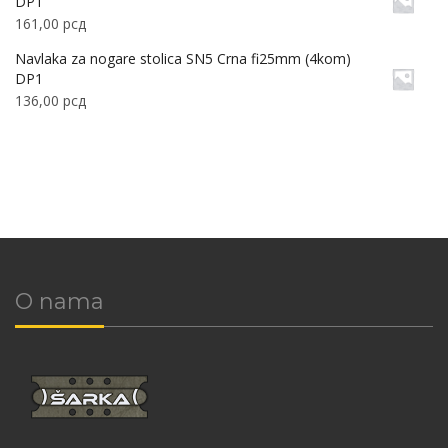
DP1
161,00
рсд
Navlaka za nogare stolica SN5 Crna fi25mm (4kom)
DP1
136,00
рсд
O nama