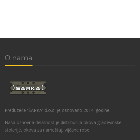
O nama
Preduzeće ‘’ŠARKA’’ d.o.o. je osnovano 2014. godine.
Naša osnovna delatnost je distribucija okova građevinske
stolarije, okova za nameštaj, vijčane robe.