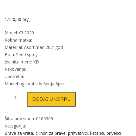
1.120,00
рсд
Model: CL2020
Robna marka:
Materijal: Asortiman 2021god
Boja: Send sprey
Jedinica mere: KD
Pakovanje:
Upotreba:
Marketing: protiv bušenja,6pin
Cilindar
DODAJ U KORPU
kodirani
CL2020
SS
Šifra proizvoda:
0106309
70mm(30-
Kategorija:
40)
Brave za vrata, cilindri za brave, prihvatnici, katanci, privesci