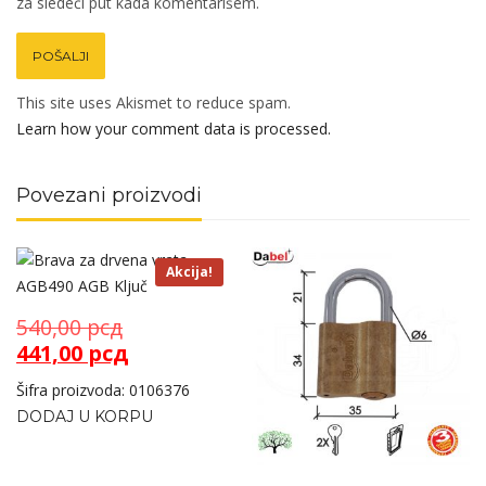
za sledeći put kada komentarišem.
This site uses Akismet to reduce spam.
Learn how your comment data is processed.
Povezani proizvodi
Akcija!
Originalna
540,00
рсд
cena
Trenutna
441,00
рсд
je
cena
Šifra proizvoda: 0106376
bila:
je:
DODAJ U KORPU
540,00 рсд.
441,00 рсд.