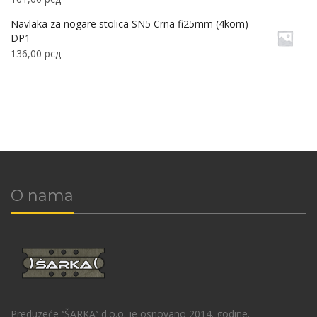
Navlaka za nogare stolica SN5 Crna fi25mm (4kom)
DP1
136,00
рсд
O nama
Preduzeće ‘’ŠARKA’’ d.o.o. je osnovano 2014. godine.