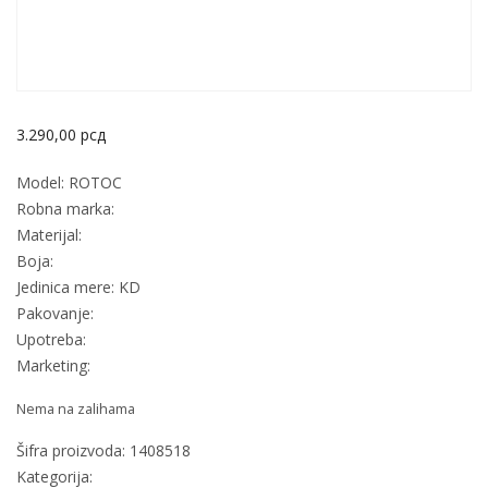
3.290,00
рсд
Model: ROTOC
Robna marka:
Materijal:
Boja:
Jedinica mere: KD
Pakovanje:
Upotreba:
Marketing:
Nema na zalihama
Šifra proizvoda:
1408518
Kategorija: