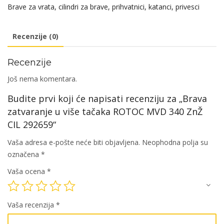
Brave za vrata, cilindri za brave, prihvatnici, katanci, privesci
Recenzije (0)
Recenzije
Još nema komentara.
Budite prvi koji će napisati recenziju za „Brava
zatvaranje u više tačaka ROTOC MVD 340 ZnŽ
CIL 292659“
Vaša adresa e-pošte neće biti objavljena.
Neophodna polja su
označena
*
Vaša ocena
*
Vaša recenzija
*