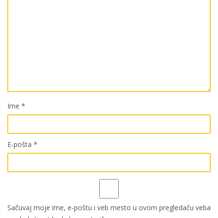
Ime
*
E-pošta
*
Sačuvaj moje ime, e-poštu i veb mesto u ovom pregledaču veba