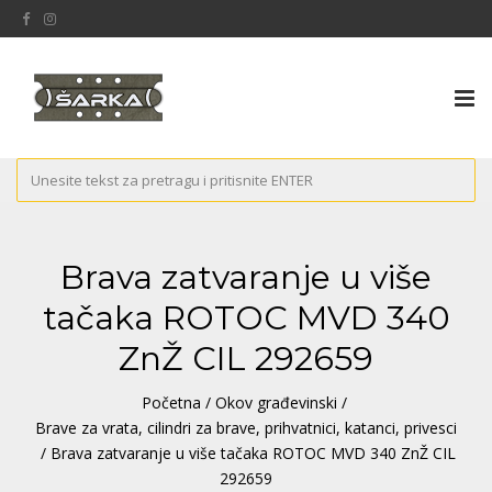
Tog
nav
Brava zatvaranje u više
tačaka ROTOC MVD 340
ZnŽ CIL 292659
Početna
/
Okov građevinski
/
Brave za vrata, cilindri za brave, prihvatnici, katanci, privesci
/ Brava zatvaranje u više tačaka ROTOC MVD 340 ZnŽ CIL
292659