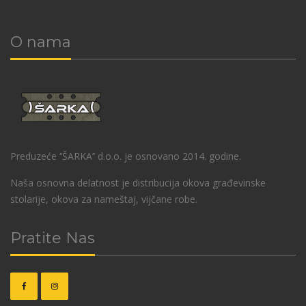
O nama
Preduzeće ‘’ŠARKA’’ d.o.o. je osnovano 2014. godine.
Naša osnovna delatnost je distribucija okova građevinske
stolarije, okova za nameštaj, vijčane robe.
Pratite Nas