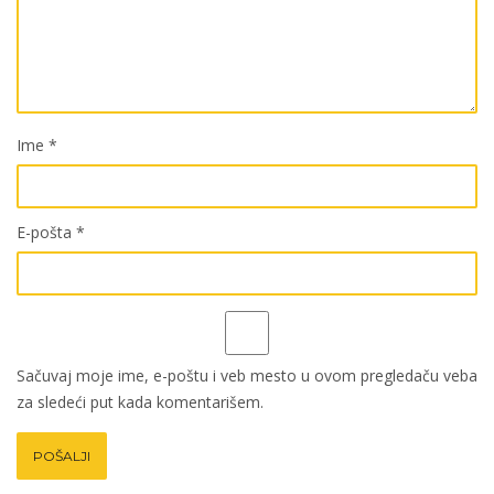
Ime
*
E-pošta
*
Sačuvaj moje ime, e-poštu i veb mesto u ovom pregledaču veba
za sledeći put kada komentarišem.