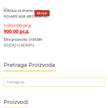
Akcija!
Originalna
1.002,00
рсд
Trenutna
cena
900,00
рсд
cena
je
Šifra proizvoda: 0106389
je:
bila:
DODAJ U KORPU
900,00 рсд.
1.002,00 рсд.
Pretraga Proizvoda
Proizvodi