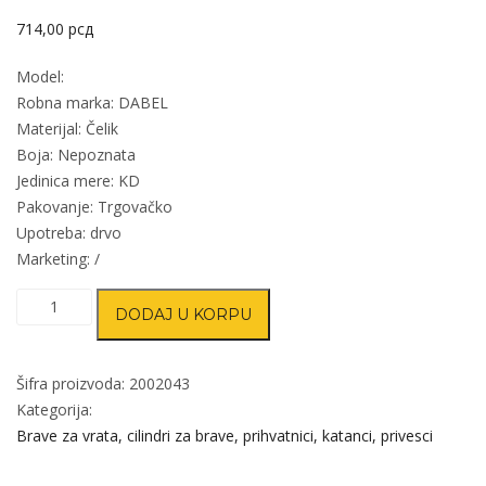
714,00
рсд
Model:
Robna marka: DABEL
Materijal: Čelik
Boja: Nepoznata
Jedinica mere: KD
Pakovanje: Trgovačko
Upotreba: drvo
Marketing: /
Brava
DODAJ U KORPU
za
drvena
vrata
Šifra proizvoda:
2002043
NN
Kategorija:
količina
Brave za vrata, cilindri za brave, prihvatnici, katanci, privesci