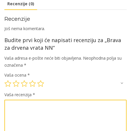
Recenzije (0)
Recenzije
Još nema komentara.
Budite prvi koji će napisati recenziju za „Brava
za drvena vrata NN“
Vaša adresa e-pošte neće biti objavljena.
Neophodna polja su
označena
*
Vaša ocena
*
Vaša recenzija
*