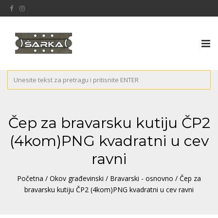
Tog
nav
Čep za bravarsku kutiju ČP2
(4kom)PNG kvadratni u cev
ravni
Početna
/
Okov građevinski
/
Bravarski - osnovno
/ Čep za
bravarsku kutiju ČP2 (4kom)PNG kvadratni u cev ravni