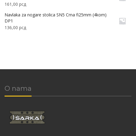
161,00
рсд
Navlaka za nogare stolica SN5 Crna fi25mm (4kom)
DP1
136,00
рсд
O nama