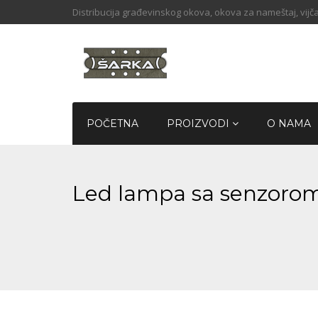
Distribucija građevinskog okova, okova za nameštaj, vijča
POČETNA
PROIZVODI
O NAMA
Led lampa sa senzorom 