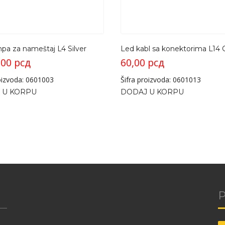
pa za nameštaj L4 Silver
Led kabl sa konektorima L14 
,00
рсд
60,00
рсд
roizvoda: 0601003
Šifra proizvoda: 0601013
 U KORPU
DODAJ U KORPU
P