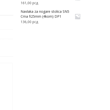
161,00
рсд
Navlaka za nogare stolica SN5
Crna fi25mm (4kom) DP1
136,00
рсд