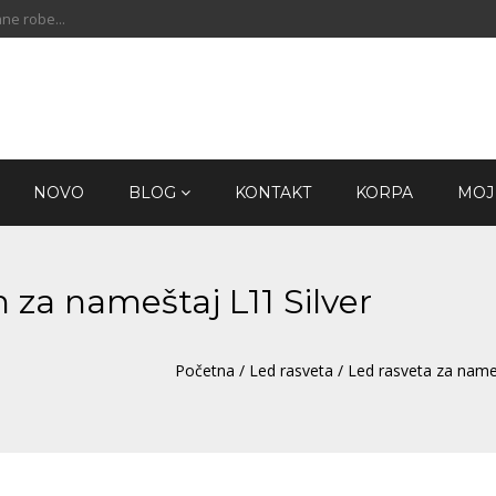
ne robe...
NOVO
BLOG
KONTAKT
KORPA
MOJ
za nameštaj L11 Silver
Početna
/
Led rasveta
/
Led rasveta za name