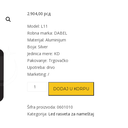
2.904,00
рсд
Model: L11
Robna marka: DABEL
Materijal: Aluminijum
Boja: Silver
Jedinica mere: KD
Pakovanje: Trgovačko
Upotreba: drvo
Marketing: /
Led
DODAJ U KORPU
lampa
sa
senzorom
Šifra proizvoda:
0601010
za
Kategorija:
Led rasveta za nameštaj
nameštaj
L11