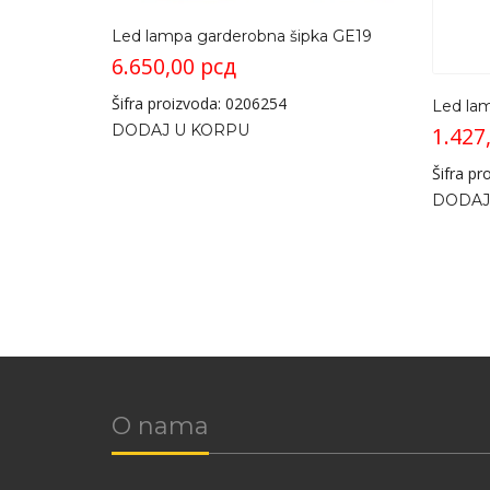
Led lampa garderobna šipka GE19
6.650,00
рсд
Šifra proizvoda: 0206254
Led lam
DODAJ U KORPU
1.427
Šifra p
DODAJ
O nama