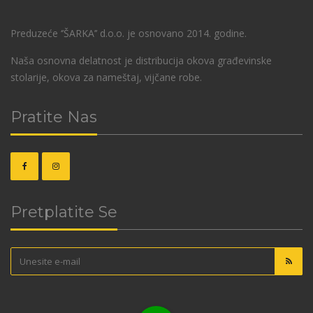
Preduzeće ‘’ŠARKA’’ d.o.o. je osnovano 2014. godine.
Naša osnovna delatnost je distribucija okova građevinske
stolarije, okova za nameštaj, vijčane robe.
Pratite Nas
Pretplatite Se