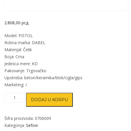
2.808,00
рсд
Model: PISTOL
Robna marka: DABEL
Materijal: Čelik
Boja: Crna
Jedinica mere: KD
Pakovanje: Trgovačko
Upotreba: beton/keramika/blok/cigla/gips
Marketing: /
Sef
DODAJ U KORPU
za
pištolj
PISTOL
Šifra proizvoda:
0706009
Crna
Kategorija:
Sefovi
150x231x30/165x246x46mm