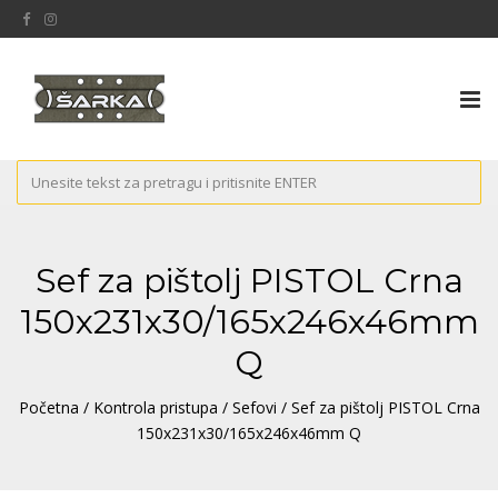
Tog
nav
Sef za pištolj PISTOL Crna
150x231x30/165x246x46mm
Q
Početna
/
Kontrola pristupa
/
Sefovi
/ Sef za pištolj PISTOL Crna
150x231x30/165x246x46mm Q