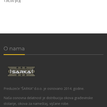
136,00
рсд
O nama
Preduzeće ‘’ŠARKA’’ d.o.o. je osnovano 2014. godine.
Naša osnovna delatnost je distribucija okova građevinske
stolarije, okova za nameštaj, vijčane robe.