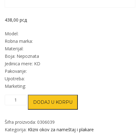
438,00
рсд
Model:
Robna marka:
Materijal:
Boja: Nepoznata
Jedinica mere: KD
Pakovanje:
Upotreba:
Marketing:
Šina
DODAJ U KORPU
za
klizni
plakar
Šifra proizvoda:
0306039
NN
Kategorija:
Klizni okov za nameštaj i plakare
3000mm