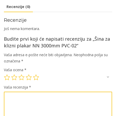
PVC-
Recenzije (0)
02
količina
Recenzije
Još nema komentara.
Budite prvi koji će napisati recenziju za „Šina za
klizni plakar NN 3000mm PVC-02“
Vaša adresa e-pošte neće biti objavljena.
Neophodna polja su
označena
*
Vaša ocena
*
Vaša recenzija
*