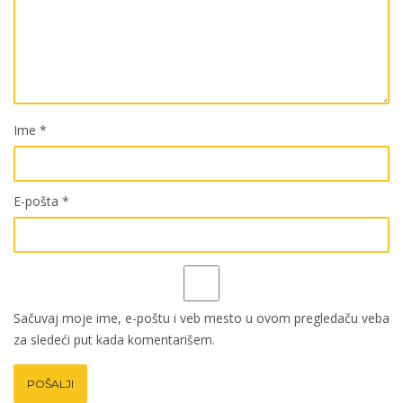
Ime
*
E-pošta
*
Sačuvaj moje ime, e-poštu i veb mesto u ovom pregledaču veba
za sledeći put kada komentarišem.