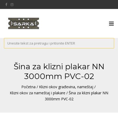
Tog
nav
Šina za klizni plakar NN
3000mm PVC-02
Početna
/
Klizni okov građevina, nameštaj
/
Klizni okov za nameštaj i plakare
/ Šina za klizni plakar NN
3000mm PVC-02