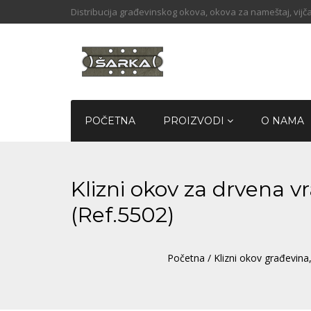
Distribucija građevinskog okova, okova za nameštaj, vijča
POČETNA
PROIZVODI
O NAMA
Klizni okov za drvena v
(Ref.5502)
Početna
/
Klizni okov građevina