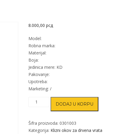
8.000,00
рсд
Model:
Robna marka:
Materijal:
Boja:
Jedinica mere: KD
Pakovanje:
Upotreba:
Marketing: /
Klizni
DODAJ U KORPU
okov
za
drvena
Šifra proizvoda:
0301003
vrata
Kategorija:
Klizni okov za drvena vrata