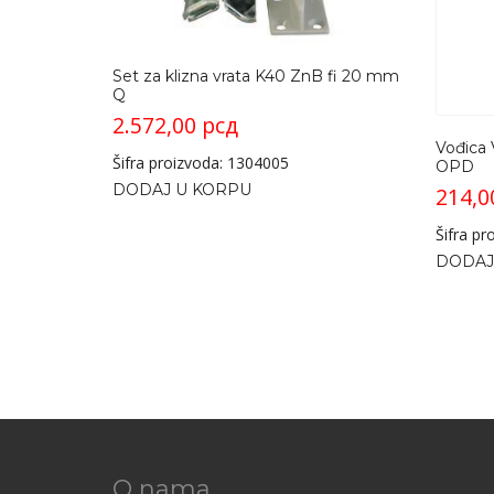
Set za klizna vrata K40 ZnB fi 20 mm
Q
2.572,00
рсд
Vođica 
Šifra proizvoda: 1304005
OPD
DODAJ U KORPU
214,
Šifra p
DODAJ
O nama