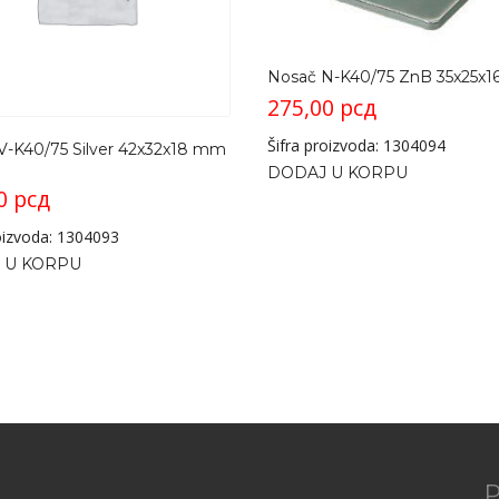
Nosač N-K40/75 ZnB 35x25x
275,00
рсд
Šifra proizvoda: 1304094
V-K40/75 Silver 42x32x18 mm
DODAJ U KORPU
00
рсд
roizvoda: 1304093
 U KORPU
P