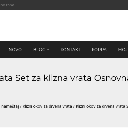
ne robe...
NOVO
BLOG
KONTAKT
KORPA
MOJ
rata Set za klizna vrata Osnovn
, nameštaj
/
Klizni okov za drvena vrata
/ Klizni okov za drvena vrata 