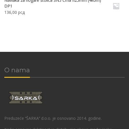
Navlaka za nogare stolica SN5 Crna fi25mm (4kom)
DP1
136,00
рсд
O nama
Preduzeće ‘’ŠARKA’’ d.o.o. je osnovano 2014. godine.