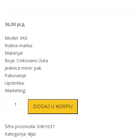
36,00
рсд
Model: VK0
Robna marka:
Materijal:
Boja: Cinkovano žuta
Jedinica mere: pak
Pakovanje:
Upotreba:
Marketing:
Vijak
DODAJ U KORPU
za
ivericu
VK0
Šifra proizvoda:
0401037
ZnŽ
Kategorija:
Vijci
4x40mm