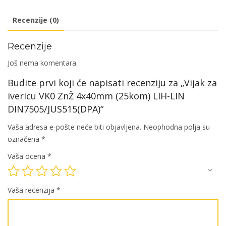
(25kom)
Recenzije (0)
LIH-
LIN
Recenzije
DIN7505/JUS515(DPA)
količina
Još nema komentara.
Budite prvi koji će napisati recenziju za „Vijak za
ivericu VK0 ZnŽ 4x40mm (25kom) LIH-LIN
DIN7505/JUS515(DPA)“
Vaša adresa e-pošte neće biti objavljena.
Neophodna polja su
označena
*
Vaša ocena
*
Vaša recenzija
*