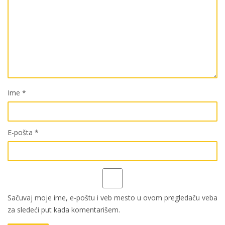
Ime
*
E-pošta
*
Sačuvaj moje ime, e-poštu i veb mesto u ovom pregledaču veba
za sledeći put kada komentarišem.