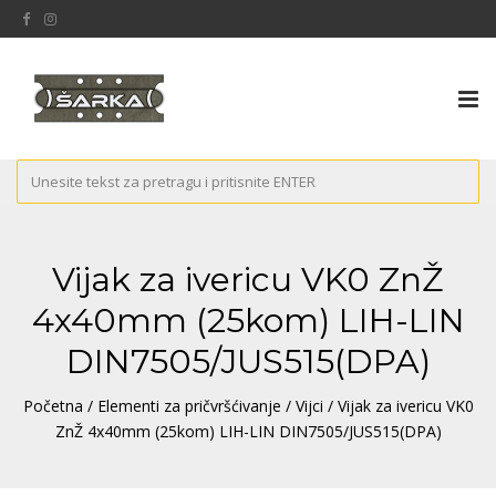
Tog
nav
Vijak za ivericu VK0 ZnŽ
4x40mm (25kom) LIH-LIN
DIN7505/JUS515(DPA)
Početna
/
Elementi za pričvršćivanje
/
Vijci
/ Vijak za ivericu VK0
ZnŽ 4x40mm (25kom) LIH-LIN DIN7505/JUS515(DPA)