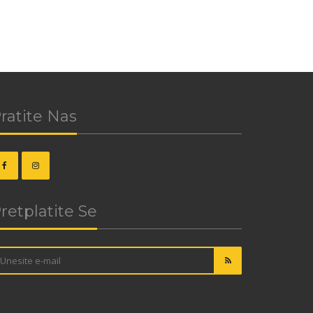
ratite Nas
retplatite Se