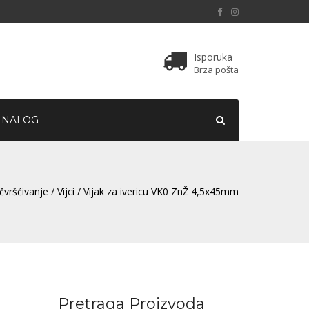
Isporuka
Brza pošta
 NALOG
čvršćivanje
/
Vijci
/ Vijak za ivericu VK0 ZnŽ 4,5x45mm
Pretraga Proizvoda