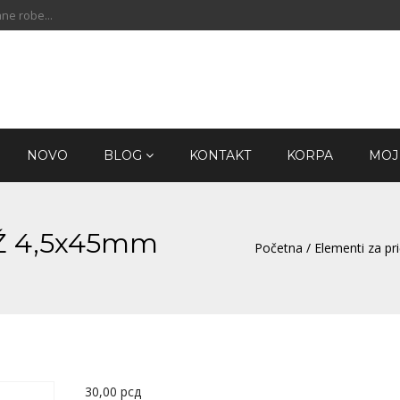
ne robe...
NOVO
BLOG
KONTAKT
KORPA
MOJ
ZnŽ 4,5x45mm
Početna
/
Elementi za pri
30,00
рсд