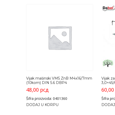
Vijak mašinski VM5 ZnB M4x16/7mm
Vijak z
(10kom) DIN 5.6 DBP4
3,0×45
48,00
рсд
60,0
Šifra proizvoda: 0401360
Šifra p
DODAJ U KORPU
DODAJ