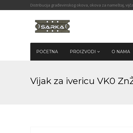
Distribucija građevinskog okova, okova za nameštaj, vijča
POČETNA
PROIZVODI
O NAMA
Vijak za ivericu VK0 