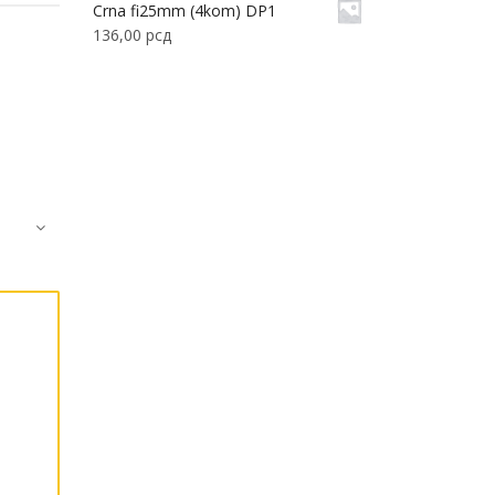
Crna fi25mm (4kom) DP1
136,00
рсд