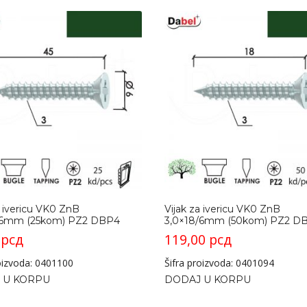
a ivericu VK0 ZnB
Vijak za ivericu VK0 ZnB
/6mm (25kom) PZ2 DBP4
3,0×18/6mm (50kom) PZ2 D
0
рсд
119,00
рсд
roizvoda: 0401100
Šifra proizvoda: 0401094
 U KORPU
DODAJ U KORPU