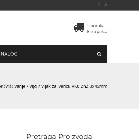
Isporuka
Brza pošta
 NALOG
ričvršćivanje
/
Vijci
/ Vijak za ivericu VK0 ZnŽ 3x45mm
Pretraga Proizvoda