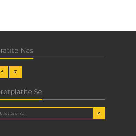
ratite Nas
retplatite Se