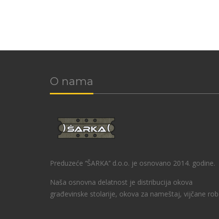
O nama
Preduzeće ‘’ŠARKA’’ d.o.o. je osnovano 2014. godine.
Naša osnovna delatnost je distribucija okova
građevinske stolarije, okova za nameštaj, vijčane rob