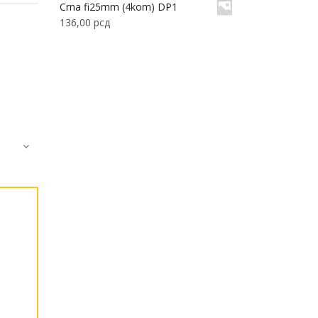
Crna fi25mm (4kom) DP1
136,00
рсд