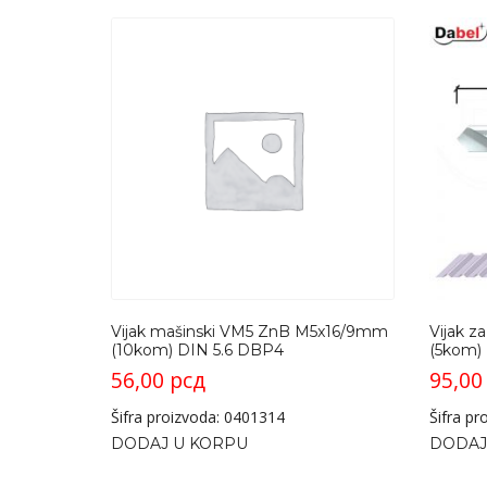
Vijak mašinski VM5 ZnB M5x16/9mm
Vijak 
(10kom) DIN 5.6 DBP4
(5kom)
56,00
рсд
95,0
Šifra proizvoda: 0401314
Šifra p
DODAJ U KORPU
DODAJ