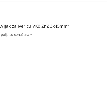
a „Vijak za ivericu VK0 ZnŽ 3x45mm“
polja su označena
*