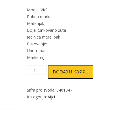
Model: VK0
Robna marka:
Materijal:
Boja: Cinkovano žuta
Jedinica mere: pak
Pakovanje:
Upotreba:
Marketing:
Vijak
DODAJ U KORPU
za
ivericu
VK0
Šifra proizvoda:
0401047
ZnŽ
Kategorija:
Vijci
3x45mm
količina