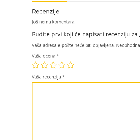
Recenzije
Još nema komentara.
Budite prvi koji će napisati recenziju z
Vaša adresa e-pošte neće biti objavljena.
Neophodna 
Vaša ocena
*
Vaša recenzija
*