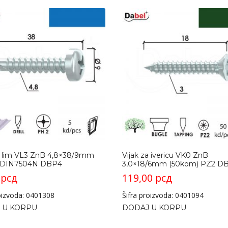
za lim VL3 ZnB 4,8×38/9mm
Vijak za ivericu VK0 ZnB
 DIN7504N DBP4
3,0×18/6mm (50kom) PZ2 D
0
рсд
119,00
рсд
roizvoda: 0401308
Šifra proizvoda: 0401094
 U KORPU
DODAJ U KORPU