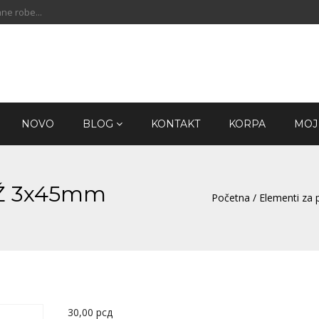
ne robe...
NOVO
BLOG
KONTAKT
KORPA
MOJ
ZnŽ 3x45mm
Početna
/
Elementi za p
30,00
рсд