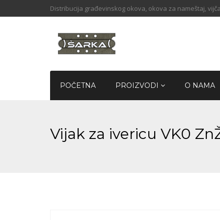
Distribucija građevinskog okova, okova za nameštaj, vijča
POČETNA
PROIZVODI
O NAMA
Vijak za ivericu VK0 