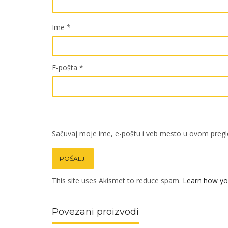
Ime
*
E-pošta
*
Sačuvaj moje ime, e-poštu i veb mesto u ovom pregl
This site uses Akismet to reduce spam.
Learn how yo
Povezani proizvodi