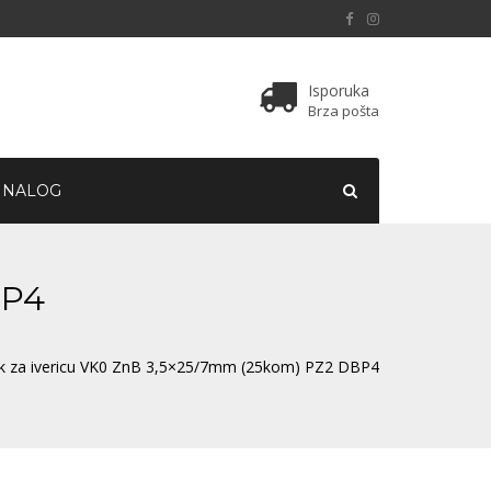
Isporuka
Brza pošta
 NALOG
BP4
ak za ivericu VK0 ZnB 3,5×25/7mm (25kom) PZ2 DBP4