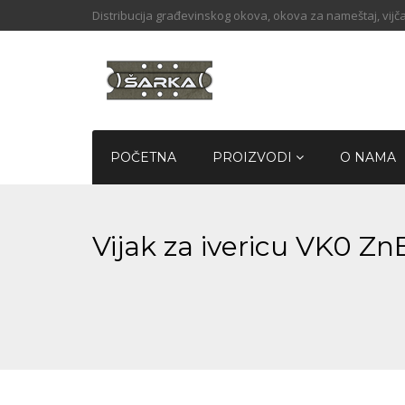
Distribucija građevinskog okova, okova za nameštaj, vijča
POČETNA
PROIZVODI
O NAMA
Vijak za ivericu VK0 