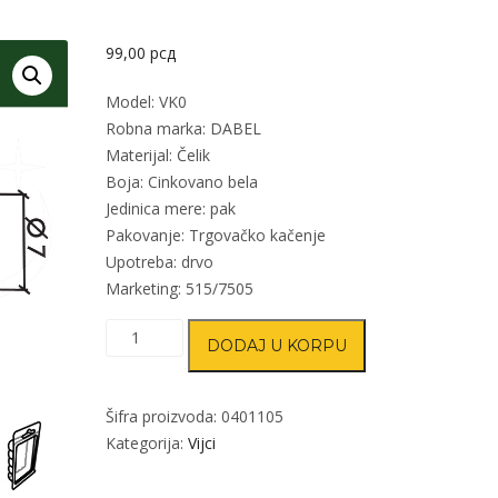
99,00
рсд
Model: VK0
Robna marka: DABEL
Materijal: Čelik
Boja: Cinkovano bela
Jedinica mere: pak
Pakovanje: Trgovačko kačenje
Upotreba: drvo
Marketing: 515/7505
Vijak
DODAJ U KORPU
za
ivericu
VK0
Šifra proizvoda:
0401105
ZnB
Kategorija:
Vijci
3,5x25/7mm
(25kom)