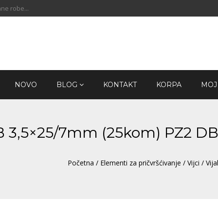
ne robe...
NOVO
BLOG
KONTAKT
KORPA
MOJ
ZnB 3,5×25/7mm (25kom) PZ2 D
Početna
/
Elementi za pričvršćivanje
/
Vijci
/ Vij