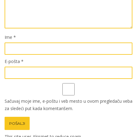
Ime
*
E-pošta
*
Sačuvaj moje ime, e-poštu i veb mesto u ovom pregledaču veba
za sledeći put kada komentarišem.
This site uses Akismet to reduce spam.