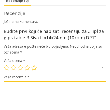
Recenzije (0)
x14x24mm
(10kom)
Recenzije
DP1
količina
Još nema komentara.
Budite prvi koji će napisati recenziju za „Tipl za
gips table B Siva fi x14x24mm (10kom) DP1“
Vaša adresa e-pošte neće biti objavljena.
Neophodna polja su
označena
*
Vaša ocena
*
Vaša recenzija
*