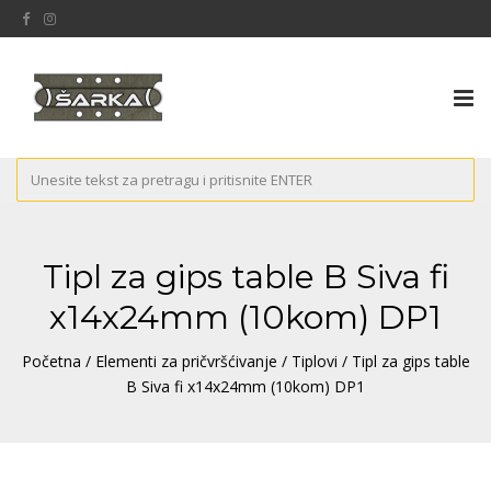
Tog
nav
Tipl za gips table B Siva fi
x14x24mm (10kom) DP1
Početna
/
Elementi za pričvršćivanje
/
Tiplovi
/ Tipl za gips table
B Siva fi x14x24mm (10kom) DP1