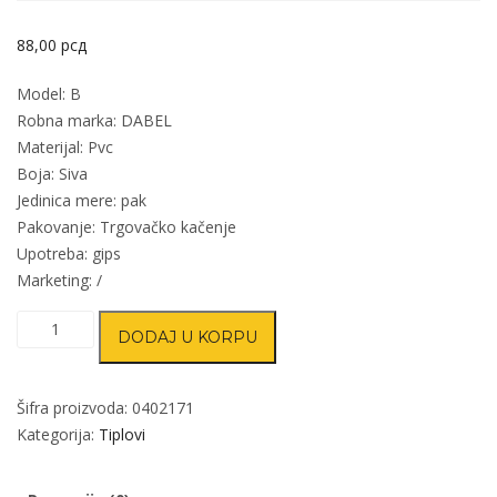
88,00
рсд
Model: B
Robna marka: DABEL
Materijal: Pvc
Boja: Siva
Jedinica mere: pak
Pakovanje: Trgovačko kačenje
Upotreba: gips
Marketing: /
Tipl
DODAJ U KORPU
za
gips
table
Šifra proizvoda:
0402171
B
Kategorija:
Tiplovi
Siva
fi