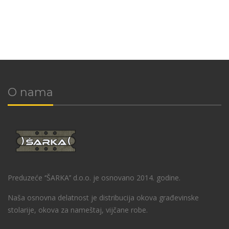
O nama
Preduzeće ‘’ŠARKA’’ d.o.o. je osnovano 2014. godine.
Naša osnovna delatnost je distribucija okova građevinske
stolarije, okova za nameštaj, vijčane robe.