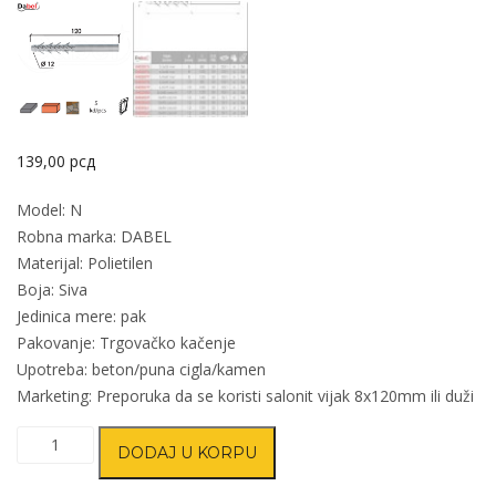
139,00
рсд
Model: N
Robna marka: DABEL
Materijal: Polietilen
Boja: Siva
Jedinica mere: pak
Pakovanje: Trgovačko kačenje
Upotreba: beton/puna cigla/kamen
Marketing: Preporuka da se koristi salonit vijak 8x120mm ili duži
Tipl
DODAJ U KORPU
N
Siva