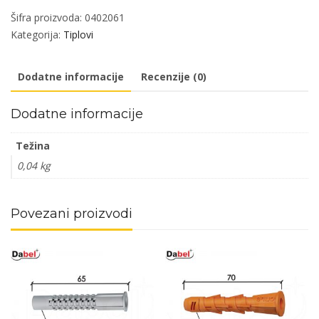
fi
Šifra proizvoda:
0402061
x12xx120mm
Kategorija:
Tiplovi
(5kom)
DBP2
Dodatne informacije
Recenzije (0)
količina
Dodatne informacije
Težina
0,04 kg
Povezani proizvodi