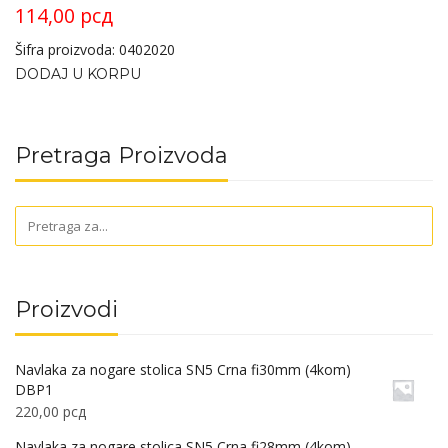
114,00
рсд
Šifra proizvoda: 0402020
DODAJ U KORPU
Pretraga Proizvoda
Proizvodi
Navlaka za nogare stolica SN5 Crna fi30mm (4kom)
DBP1
220,00
рсд
Navlaka za nogare stolica SN5 Crna fi28mm (4kom)