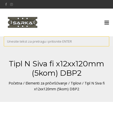
Tog
nav
Tipl N Siva fi x12xx120mm
(5kom) DBP2
Početna
/
Elementi za pričvršćivanje
/
Tiplovi
/ Tipl N Siva fi
x12xx120mm (5kom) DBP2