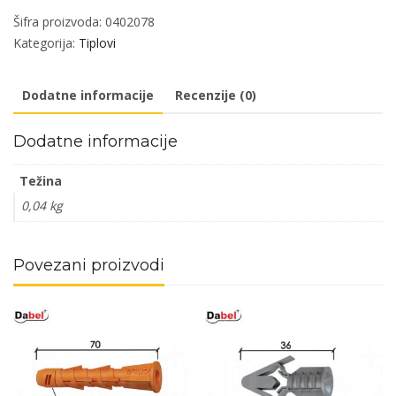
fi
Šifra proizvoda:
0402078
x10x80mm
Kategorija:
Tiplovi
(10kom)
DBP1
Dodatne informacije
Recenzije (0)
količina
Dodatne informacije
Težina
0,04 kg
Povezani proizvodi