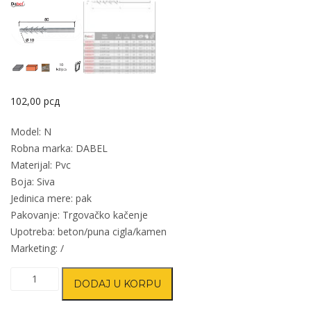
102,00
рсд
Model: N
Robna marka: DABEL
Materijal: Pvc
Boja: Siva
Jedinica mere: pak
Pakovanje: Trgovačko kačenje
Upotreba: beton/puna cigla/kamen
Marketing: /
Tipl
DODAJ U KORPU
N
Siva