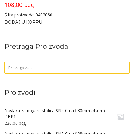
108,00
рсд
Šifra proizvoda: 0402060
DODAJ U KORPU
Pretraga Proizvoda
Proizvodi
Navlaka za nogare stolica SN5 Crna fi30mm (4kom)
DBP1
220,00
рсд
Navlaka za nogare stolica SN5 Crna fi28mm (4kom)