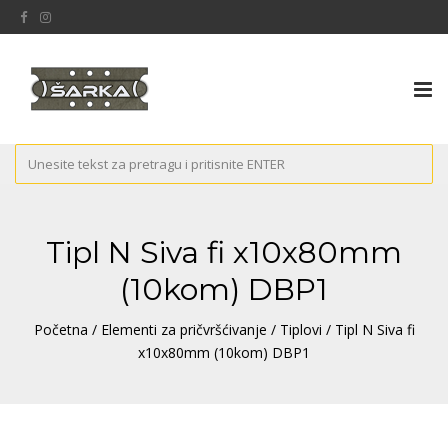
Tog
nav
Tipl N Siva fi x10x80mm
(10kom) DBP1
Početna
/
Elementi za pričvršćivanje
/
Tiplovi
/ Tipl N Siva fi
x10x80mm (10kom) DBP1