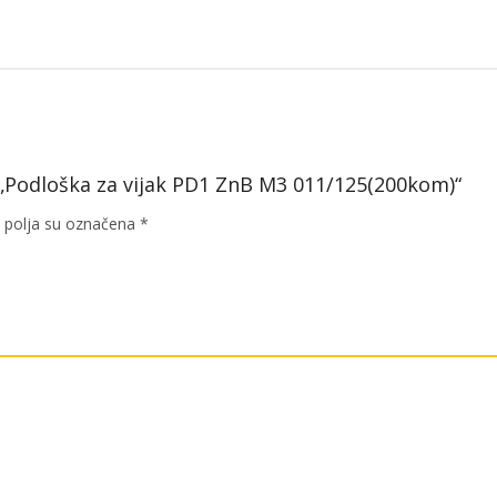
količina
za „Podloška za vijak PD1 ZnB M3 011/125(200kom)“
polja su označena
*