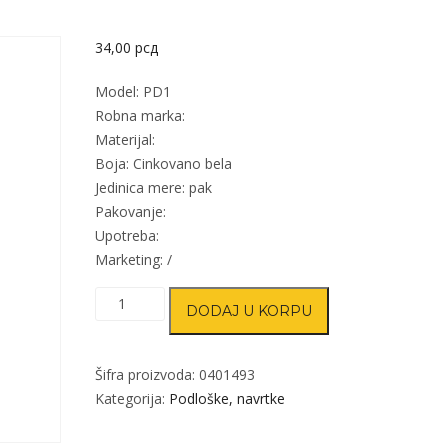
34,00
рсд
Model: PD1
Robna marka:
Materijal:
Boja: Cinkovano bela
Jedinica mere: pak
Pakovanje:
Upotreba:
Marketing: /
Podloška
DODAJ U KORPU
za
vijak
PD1
Šifra proizvoda:
0401493
ZnB
Kategorija:
Podloške, navrtke
M3
011/125(200kom)