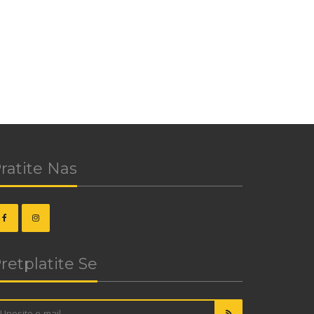
ratite Nas
retplatite Se