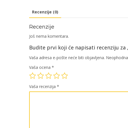
Recenzije (0)
Recenzije
Još nema komentara.
Budite prvi koji će napisati recenziju 
Vaša adresa e-pošte neće biti objavljena.
Neophodna 
Vaša ocena
*
Vaša recenzija
*