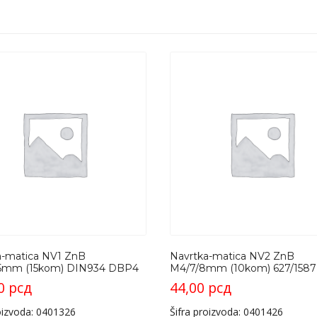
a-matica NV1 ZnB
Navrtka-matica NV2 ZnB
5mm (15kom) DIN934 DBP4
M4/7/8mm (10kom) 627/158
00
рсд
44,00
рсд
roizvoda: 0401326
Šifra proizvoda: 0401426