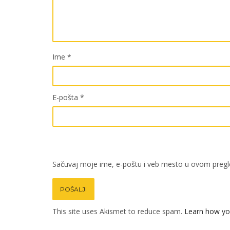
Ime
*
E-pošta
*
Sačuvaj moje ime, e-poštu i veb mesto u ovom pregl
This site uses Akismet to reduce spam.
Learn how yo