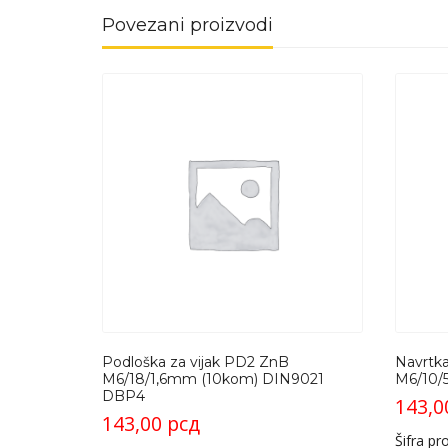
Povezani proizvodi
Podloška za vijak PD2 ZnB
Navrtk
M6/18/1,6mm (10kom) DIN9021
M6/10/
DBP4
143,
143,00
рсд
Šifra p