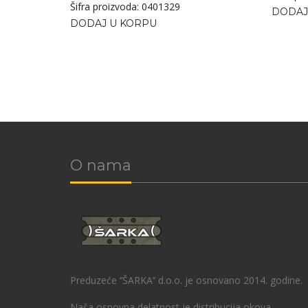
Šifra proizvoda: 0401329
DODAJ
DODAJ U KORPU
O nama
Preduzeće ‘’ŠARKA’’ d.o.o. je osnovano 2014. godine.
Naša osnovna delatnost je distribucija okova