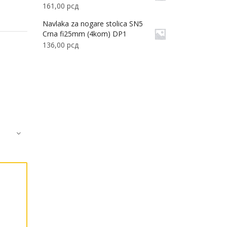
161,00
рсд
Navlaka za nogare stolica SN5
Crna fi25mm (4kom) DP1
136,00
рсд