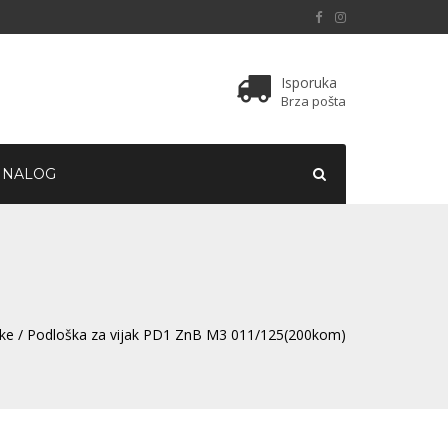
Isporuka
Brza pošta
 NALOG
tke
/ Podloška za vijak PD1 ZnB M3 011/125(200kom)