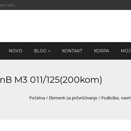
ne robe...
NOVO
BLOG
KONTAKT
KORPA
MOJ
 ZnB M3 011/125(200kom)
Početna
/
Elementi za pričvršćivanje
/
Podloške, navr