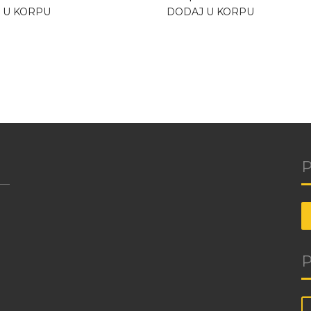
 U KORPU
DODAJ U KORPU
P
P