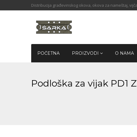
Distribucija građevinskog okova, okova za nameštaj, vijča
POČETNA
PROIZVODI
O NAMA
Podloška za vijak PD1