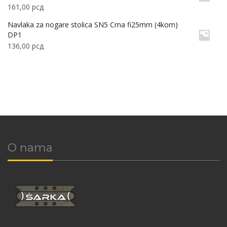
161,00
рсд
Navlaka za nogare stolica SN5 Crna fi25mm (4kom)
DP1
136,00
рсд
O nama