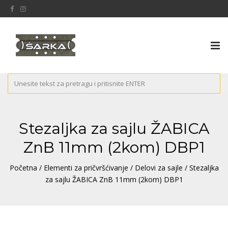
Tog
nav
Stezaljka za sajlu ŽABICA
ZnB 11mm (2kom) DBP1
Početna
/
Elementi za pričvršćivanje
/
Delovi za sajle
/ Stezaljka
za sajlu ŽABICA ZnB 11mm (2kom) DBP1