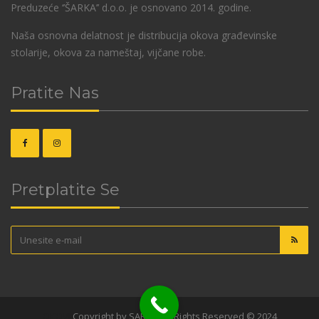
Preduzeće ‘’ŠARKA’’ d.o.o. je osnovano 2014. godine.
Naša osnovna delatnost je distribucija okova građevinske
stolarije, okova za nameštaj, vijčane robe.
Pratite Nas
Pretplatite Se
OKOVI
Copyright by SARKA. All Rights Reserved © 2024