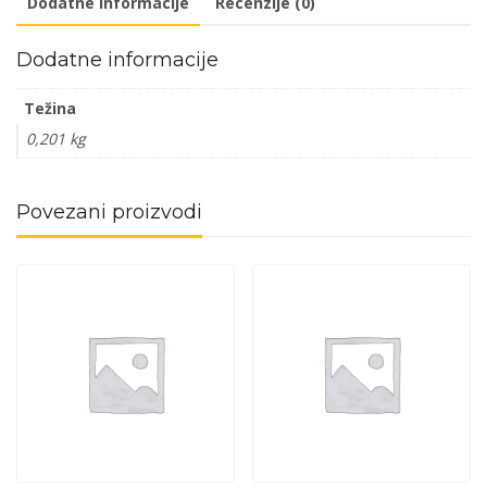
Dodatne informacije
Recenzije (0)
DBP1
količina
Dodatne informacije
Težina
0,201 kg
Povezani proizvodi