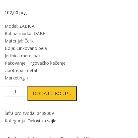
102,00
рсд
Model: ŽABICA
Robna marka: DABEL
Materijal: Čelik
Boja: Cinkovano bela
Jedinica mere: pak
Pakovanje: Trgovačko kačenje
Upotreba: metal
Marketing: /
Stezaljka
DODAJ U KORPU
za
sajlu
ŽABICA
Šifra proizvoda:
0408009
ZnB
Kategorija:
Delovi za sajle
11mm
(2kom)